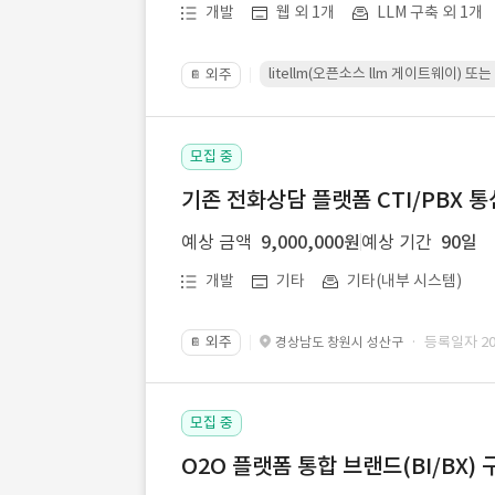
개발
웹 외 1개
LLM 구축 외 1개
litellm(오픈소스 llm 게이트웨이)
외주
📔
모집 중
기존 전화상담 플랫폼 CTI/PBX 
예상 금액
9,000,000원
예상 기간
90일
개발
기타
기타(내부 시스템)
외주
· 등록일자 202
경상남도 창원시 성산구
📔
모집 중
O2O 플랫폼 통합 브랜드(BI/BX) 