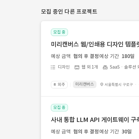
모집 중인 다른 프로젝트
모집 중
미리캔버스 웹/인쇄용 디자인 템플릿 
예상 금액
협의 후 결정
예상 기간
180일
디자인
웹 외 1개
SaaSㆍ솔루션 
미리캔버스
외주
·
서울특별시 구로구
📔
모집 중
사내 통합 LLM API 게이트웨이 구
예상 금액
협의 후 결정
예상 기간
30일