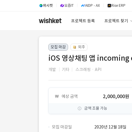
위시켓
요즘IT
AIDP - AX
Rise ERP
프로젝트 등록
프로젝트 찾기
프로젝트 찾기
모집 마감
외주
유사사례 검색 A
iOS 영상채팅 앱 incoming ca
개발
기타
스크래핑ㆍAPI
2,000,000원
예상 금액
금액 조율 가능
모집 마감일
2020년 12월 18일