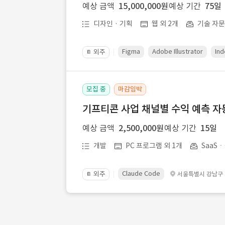
예상 금액
15,000,000원
예상 기간
75일
디자인 · 기획
웹 외 2개
기술 자
Figma
Adobe Illustrator
Ind
외주
📔
모집 중
마감임박
기프티콘 사업 채널별 수익 예측 자
예상 금액
2,500,000원
예상 기간
15일
개발
PC 프로그램 외 1개
SaaS
Claude Code
외주
서울특별시 강남구
📔