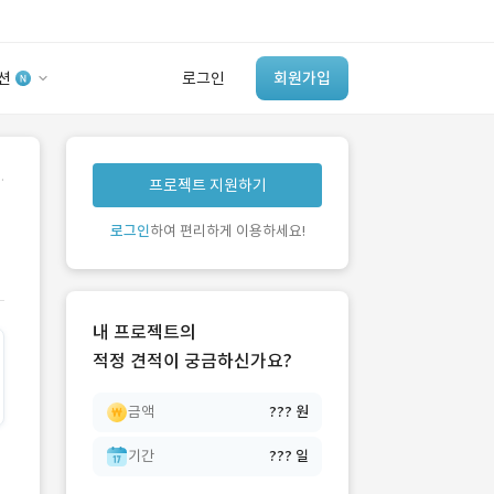
션
로그인
회원가입
유사사례 검색 AI
.
프로젝트 지원하기
‘이런 거’ 만들어본
개발 회사 있어?
로그인
하여 편리하게 이용하세요!
바로가기
내 프로젝트의
적정 견적이 궁금하신가요?
금액
??? 원
기간
??? 일