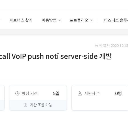
파트너스 찾기
이용방법
포트폴리오
비즈니스 솔루
이용방법
포트폴리오
엔터프라이즈
I
파트너 등급
이용후기
등록 일자 2020.12.15
안심 코드 케어
이용요금
솔루션 마켓
ll VoIP push noti server-side 개발
고객센터
스토어
5일
0명
예상 기간
지원자 수
기간 조율 가능