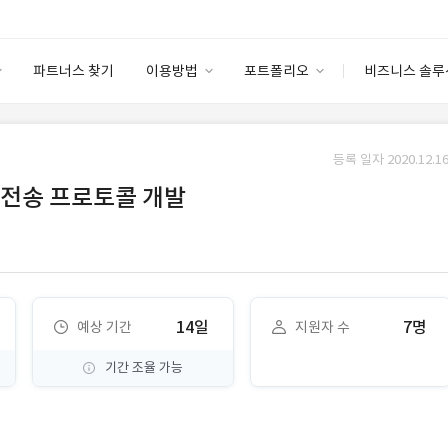
파트너스 찾기
이용방법
포트폴리오
비즈니스 솔루
이용방법
포트폴리오
엔터프라이즈
I
파트너 등급
이용후기
등록 일자 2020.12.16
안심 코드 케어
이용요금
솔루션 마켓
 전송 프로토콜 개발
고객센터
스토어
14일
7명
예상 기간
지원자 수
기간 조율 가능