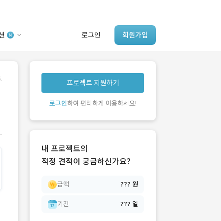
션
로그인
회원가입
유사사례 검색 AI
.
프로젝트 지원하기
‘이런 거’ 만들어본
개발 회사 있어?
로그인
하여 편리하게 이용하세요!
바로가기
내 프로젝트의
적정 견적이 궁금하신가요?
금액
??? 원
기간
??? 일