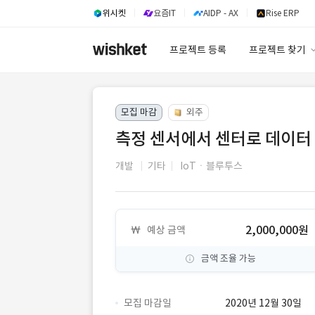
위시켓
요즘IT
AIDP - AX
Rise ERP
프로젝트 등록
프로젝트 찾기
프로젝트 찾기
모집 마감
외주
유사사례 검색 A
측정 센서에서 센터로 데이터
개발
기타
IoTㆍ블루투스
2,000,000원
예상 금액
금액 조율 가능
모집 마감일
2020년 12월 30일