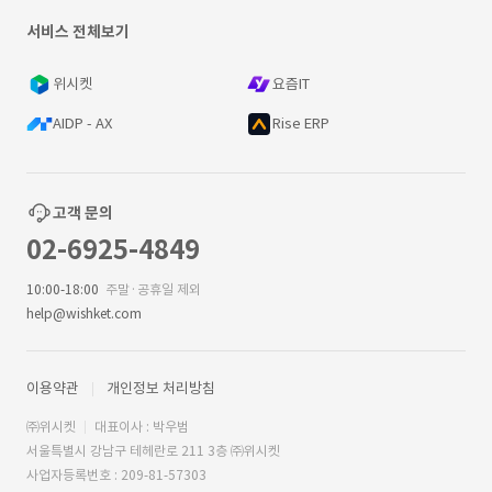
서비스 전체보기
위시켓
요즘IT
AIDP - AX
Rise ERP
고객 문의
02-6925-4849
10:00-18:00
주말·공휴일 제외
help@wishket.com
이용약관
개인정보 처리방침
㈜위시켓
대표이사 : 박우범
서울특별시 강남구 테헤란로 211 3층 ㈜위시켓
사업자등록번호 : 209-81-57303