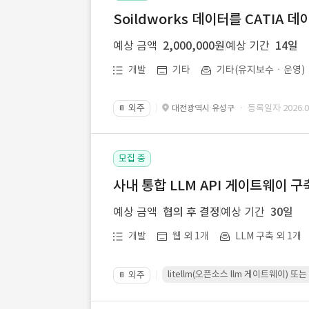
Soildworks 데이터를 CATIA 
예상 금액
2,000,000원
예상 기간
14일
개발
기타
기타(유지보수ㆍ운영)
외주
· 등록일자 2026.07
대전광역시 유성구
📔
모집 중
사내 통합 LLM API 게이트웨이 구
예상 금액
협의 후 결정
예상 기간
30일
개발
웹 외 1개
LLM 구축 외 1개
litellm(오픈소스 llm 게이트웨이)
외주
📔