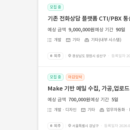
모집 중
기존 전화상담 플랫폼 CTI/PBX 
예상 금액
9,000,000원
예상 기간
90일
개발
기타
기타(내부 시스템)
외주
· 등록일자 202
경상남도 창원시 성산구
📔
모집 중
마감임박
Make 기반 메일 수집, 가공,업로
예상 금액
700,000원
예상 기간
5일
개발 · 디자인
기타
업무자동화ㆍR
외주
· 등록일자 2026.07
서울특별시 강남구
📔