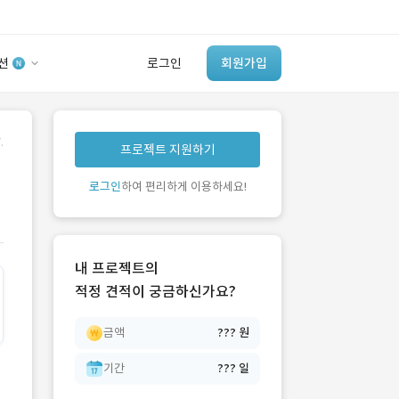
션
로그인
회원가입
유사사례 검색 AI
.
프로젝트 지원하기
‘이런 거’ 만들어본
개발 회사 있어?
로그인
하여 편리하게 이용하세요!
바로가기
내 프로젝트의
적정 견적이 궁금하신가요?
금액
??? 원
기간
??? 일