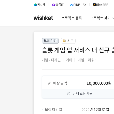
위시켓
요즘IT
AIDP - AX
Rise ERP
프로젝트 등록
프로젝트 찾기
프로젝트 찾기
모집 마감
외주
유사사례 검색 A
슬롯 게임 앱 서비스 내 신규 
개발
디자인
기타
게임ㆍ리워드
10,000,000원
예상 금액
금액 조율 가능
모집 마감일
2020년 12월 31일