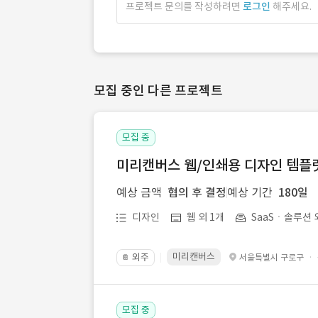
프로젝트 문의를 작성하려면
로그인
해주세요.
모집 중인 다른 프로젝트
모집 중
미리캔버스 웹/인쇄용 디자인 템플릿 
예상 금액
협의 후 결정
예상 기간
180일
디자인
웹 외 1개
SaaSㆍ솔루션 
미리캔버스
외주
·
서울특별시 구로구
📔
모집 중