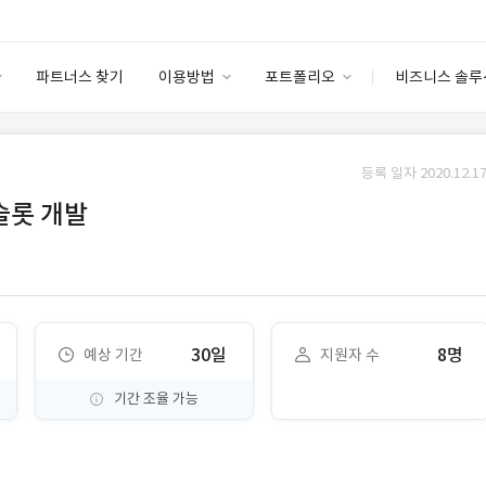
파트너스 찾기
이용방법
포트폴리오
비즈니스 솔루
이용방법
포트폴리오
엔터프라이즈
I
파트너 등급
이용후기
등록 일자 2020.12.17
안심 코드 케어
이용요금
솔루션 마켓
슬롯 개발
고객센터
스토어
30일
8명
예상 기간
지원자 수
기간 조율 가능