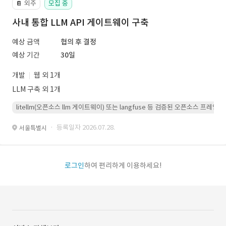
외주
모집 중
📔
사내 통합 LLM API 게이트웨이 구축
예상 금액
협의 후 결정
예상 기간
30일
개발
웹 외 1개
LLM 구축 외 1개
litellm(오픈소스 llm 게이트웨이) 또는 langfuse 등 검증된 오픈소스 프
· 등록일자 2026.07.28.
서울특별시
로그인
하여 편리하게 이용하세요!