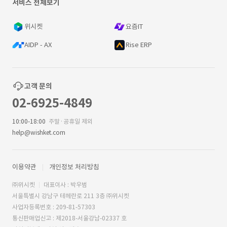
서비스 전체보기
위시켓
요즘IT
AIDP - AX
Rise ERP
고객 문의
02-6925-4849
10:00-18:00
주말·공휴일 제외
help@wishket.com
이용약관
개인정보 처리방침
㈜위시켓
대표이사 : 박우범
서울특별시 강남구 테헤란로 211 3층 ㈜위시켓
사업자등록번호 : 209-81-57303
통신판매업신고 : 제2018-서울강남-02337 호