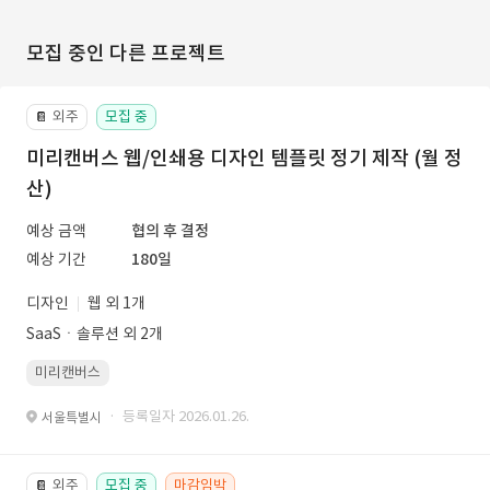
모집 중인 다른 프로젝트
외주
모집 중
📔
미리캔버스 웹/인쇄용 디자인 템플릿 정기 제작 (월 정
산)
예상 금액
협의 후 결정
예상 기간
180일
디자인
웹 외 1개
SaaSㆍ솔루션 외 2개
미리캔버스
· 등록일자 2026.01.26.
서울특별시
외주
모집 중
마감임박
📔