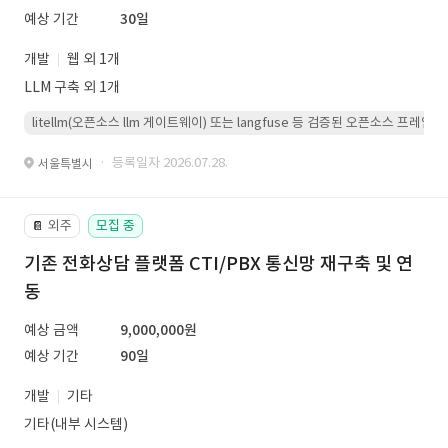
예상 기간
30일
개발
웹 외 1개
LLM 구축 외 1개
litellm(오픈소스 llm 게이트웨이) 또는 langfuse 등 검증된 오픈소스 프
· 등록일자 2026.07.28.
서울특별시
외주
모집 중
📔
기존 전화상담 플랫폼 CTI/PBX 통신망 재구축 및 연
동
예상 금액
9,000,000원
예상 기간
90일
개발
기타
기타(내부 시스템)