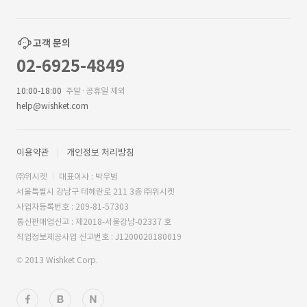
고객 문의
02-6925-4849
10:00-18:00
주말·공휴일 제외
help@wishket.com
이용약관
개인정보 처리방침
㈜위시켓
대표이사 : 박우범
서울특별시 강남구 테헤란로 211 3층 ㈜위시켓
사업자등록번호 : 209-81-57303
통신판매업신고 : 제2018-서울강남-02337 호
직업정보제공사업 신고번호 : J1200020180019
© 2013 Wishket Corp.