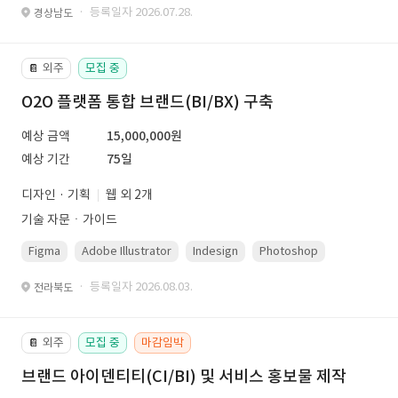
· 등록일자 2026.07.28.
경상남도
외주
모집 중
📔
O2O 플랫폼 통합 브랜드(BI/BX) 구축
예상 금액
15,000,000원
예상 기간
75일
디자인 · 기획
웹 외 2개
기술 자문ㆍ가이드
Figma
Adobe Illustrator
Indesign
Photoshop
· 등록일자 2026.08.03.
전라북도
외주
모집 중
마감임박
📔
브랜드 아이덴티티(CI/BI) 및 서비스 홍보물 제작