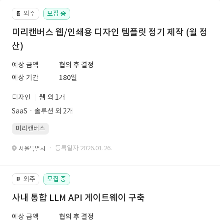
외주
모집 중
📔
미리캔버스 웹/인쇄용 디자인 템플릿 정기 제작 (월 정
산)
예상 금액
협의 후 결정
예상 기간
180일
디자인
웹 외 1개
SaaSㆍ솔루션 외 2개
미리캔버스
· 등록일자 2026.01.26.
서울특별시
외주
모집 중
📔
사내 통합 LLM API 게이트웨이 구축
예상 금액
협의 후 결정