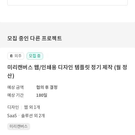
모집 중인 다른 프로젝트
외주
모집 중
📔
미리캔버스 웹/인쇄용 디자인 템플릿 정기 제작 (월 정
산)
예상 금액
협의 후 결정
예상 기간
180일
디자인
웹 외 1개
SaaSㆍ솔루션 외 2개
미리캔버스