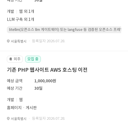
예상 기간
30일
개발
웹 외 1개
LLM 구축 외 1개
litellm(오픈소스 llm 게이트웨이) 또는 langfuse 등 검증된 오픈소스 프
· 등록일자 2026.07.28.
서울특별시
외주
모집 중
📔
기존 PHP 웹사이트 AWS 호스팅 이전
예상 금액
1,000,000원
예상 기간
30일
개발
웹
홈페이지ㆍ게시판
· 등록일자 2026.07.28.
서울특별시