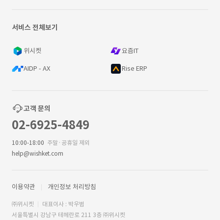
서비스 전체보기
위시켓
요즘IT
AIDP - AX
Rise ERP
고객 문의
02-6925-4849
10:00-18:00
주말·공휴일 제외
help@wishket.com
이용약관
개인정보 처리방침
㈜위시켓
대표이사 : 박우범
서울특별시 강남구 테헤란로 211 3층 ㈜위시켓