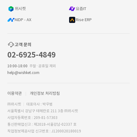
위시켓
요즘IT
AIDP - AX
Rise ERP
고객 문의
02-6925-4849
10:00-18:00
주말·공휴일 제외
help@wishket.com
이용약관
개인정보 처리방침
㈜위시켓
대표이사 : 박우범
서울특별시 강남구 테헤란로 211 3층 ㈜위시켓
사업자등록번호 : 209-81-57303
통신판매업신고 : 제2018-서울강남-02337 호
직업정보제공사업 신고번호 : J1200020180019