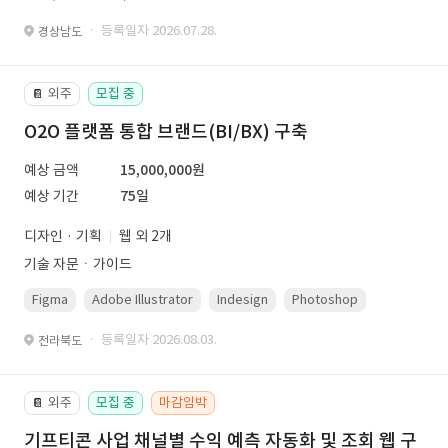
· 등록일자 2026.07.28.
경상남도
외주
모집 중
📔
O2O 플랫폼 통합 브랜드(BI/BX) 구축
예상 금액
15,000,000원
예상 기간
75일
디자인 · 기획
웹 외 2개
기술 자문ㆍ가이드
Figma
Adobe Illustrator
Indesign
Photoshop
· 등록일자 2026.08.03.
전라북도
외주
모집 중
마감임박
📔
기프티콘 사업 채널별 수익 예측 자동화 및 조회 웹 구