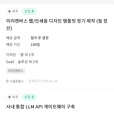
외주
모집 중
📔
미리캔버스 웹/인쇄용 디자인 템플릿 정기 제작 (월 정
산)
예상 금액
협의 후 결정
예상 기간
180일
디자인
웹 외 1개
SaaSㆍ솔루션 외 2개
미리캔버스
· 등록일자 2026.01.26.
서울특별시
외주
모집 중
📔
사내 통합 LLM API 게이트웨이 구축