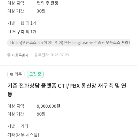
예상 금액
협의 후 결정
예상 기간
30일
개발
웹 외 1개
LLM 구축 외 1개
litellm(오픈소스 llm 게이트웨이) 또는 langfuse 등 검증된 오픈소스 프
· 등록일자 2026.07.28.
서울특별시
외주
모집 중
📔
기존 전화상담 플랫폼 CTI/PBX 통신망 재구축 및 연
동
예상 금액
9,000,000원
예상 기간
90일
개발
기타
기타(내부 시스템)