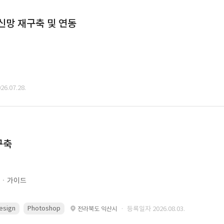
통신망 재구축 및 연동
6.07.28.
구축
문ㆍ가이드
esign
Photoshop
· 등록일자 2026.08.03.
전라북도 익산시