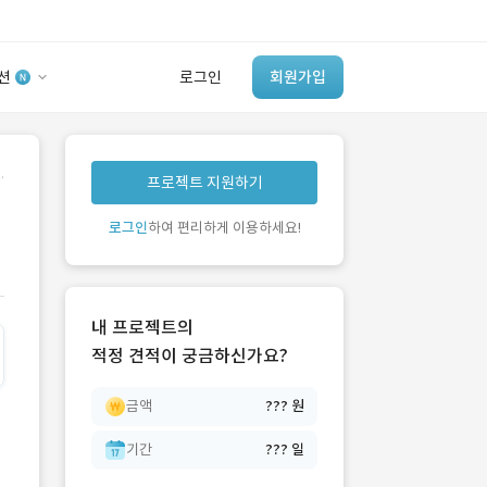
션
로그인
회원가입
유사사례 검색 AI
.
프로젝트 지원하기
‘이런 거’ 만들어본
개발 회사 있어?
로그인
하여 편리하게 이용하세요!
바로가기
내 프로젝트의
적정 견적이 궁금하신가요?
금액
??? 원
기간
??? 일