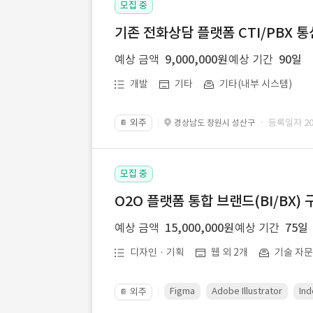
모집 중
기존 전화상담 플랫폼 CTI/PBX 
예상 금액
9,000,000원
예상 기간
90일
개발
기타
기타(내부 시스템)
외주
· 등록일자 202
경상남도 창원시 성산구
📔
모집 중
O2O 플랫폼 통합 브랜드(BI/BX) 
예상 금액
15,000,000원
예상 기간
75일
디자인 · 기획
웹 외 2개
기술 자
Figma
Adobe Illustrator
Ind
외주
📔