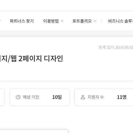
파트너스 찾기
이용방법
포트폴리오
비즈니스 솔루
이용방법
포트폴리오
엔터프라이즈
I
파트너 등급
이용후기
등록 일자 2016.08.03
안심 코드 케어
이용요금
솔루션 마켓
지/웹 2페이지 디자인
고객센터
스토어
10일
11명
예상 기간
지원자 수