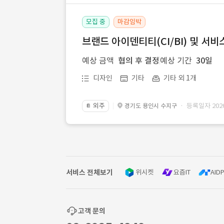
모집 중
마감임박
브랜드 아이덴티티(CI/BI) 및 서비
예상 금액
협의 후 결정
예상 기간
30일
디자인
기타
기타 외 1개
외주
· 등록일자 2026.
경기도 용인시 수지구
📔
서비스 전체보기
위시켓
요즘IT
AIDP
고객 문의