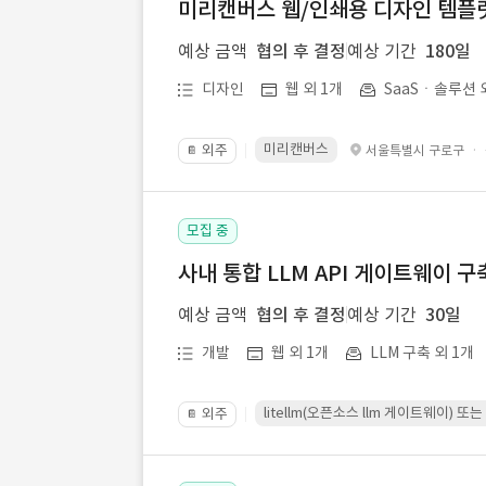
미리캔버스 웹/인쇄용 디자인 템플릿 
예상 금액
협의 후 결정
예상 기간
180일
디자인
웹 외 1개
SaaSㆍ솔루션 
미리캔버스
외주
·
서울특별시 구로구
📔
모집 중
사내 통합 LLM API 게이트웨이 구
예상 금액
협의 후 결정
예상 기간
30일
개발
웹 외 1개
LLM 구축 외 1개
litellm(오픈소스 llm 게이트웨이)
외주
📔