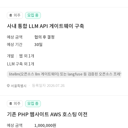
외주
모집 중
📔
사내 통합 LLM API 게이트웨이 구축
예상 금액
협의 후 결정
예상 기간
30일
개발
웹 외 1개
LLM 구축 외 1개
litellm(오픈소스 llm 게이트웨이) 또는 langfuse 등 검증된 오픈소스 프
· 등록일자 2026.07.28.
서울특별시
외주
모집 중
📔
기존 PHP 웹사이트 AWS 호스팅 이전
예상 금액
1,000,000원