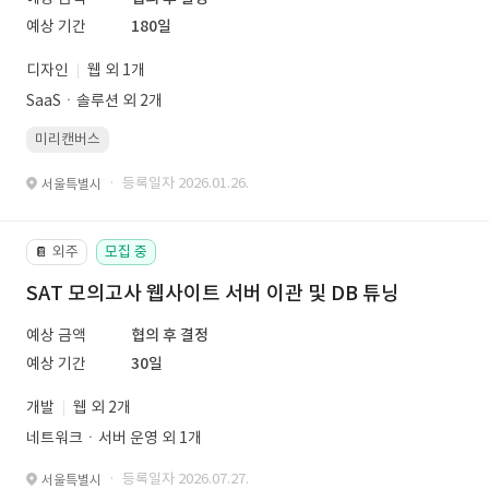
예상 기간
180일
디자인
웹 외 1개
SaaSㆍ솔루션 외 2개
미리캔버스
· 등록일자 2026.01.26.
서울특별시
외주
모집 중
📔
SAT 모의고사 웹사이트 서버 이관 및 DB 튜닝
예상 금액
협의 후 결정
예상 기간
30일
개발
웹 외 2개
네트워크ㆍ서버 운영 외 1개
· 등록일자 2026.07.27.
서울특별시