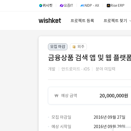
위시켓
요즘IT
AIDP - AX
Rise ERP
프로젝트 등록
프로젝트 찾기
프로젝트 찾기
모집 마감
외주
유사사례 검색 A
금융상품 검색 앱 및 웹 플랫
개발
안드로이드
iOS
분야 미입력
20,000,000원
예상 금액
모집 마감일
2016년 09월 27일
예상 시작일
2016년 09월 29일