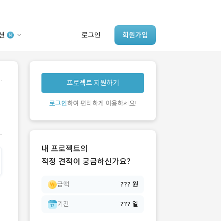
션
로그인
회원가입
유사사례 검색 AI
.
프로젝트 지원하기
‘이런 거’ 만들어본
개발 회사 있어?
로그인
하여 편리하게 이용하세요!
바로가기
내 프로젝트의
적정 견적이 궁금하신가요?
금액
??? 원
기간
??? 일