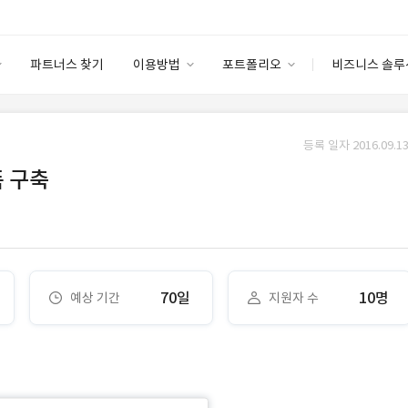
파트너스 찾기
이용방법
포트폴리오
비즈니스 솔루
이용방법
포트폴리오
엔터프라이즈
I
파트너 등급
이용후기
등록 일자 2016.09.13
안심 코드 케어
이용요금
솔루션 마켓
폼 구축
고객센터
스토어
70일
10명
예상 기간
지원자 수