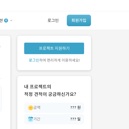
션
로그인
회원가입
유사사례 검색 AI
.
프로젝트 지원하기
‘이런 거’ 만들어본
개발 회사 있어?
로그인
하여 편리하게 이용하세요!
바로가기
내 프로젝트의
적정 견적이 궁금하신가요?
금액
??? 원
기간
??? 일