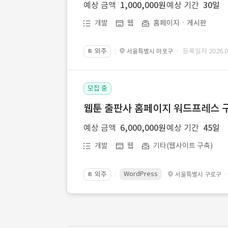
예상 금액
1,000,000원
예상 기간
30일
개발
웹
홈페이지ㆍ게시판
외주
· 등록일자 2026.07
서울특별시 마포구
📔
모집 중
웹툰 출판사 홈페이지 워드프레스 구
예상 금액
6,000,000원
예상 기간
45일
개발
웹
기타(웹사이트 구축)
WordPress
외주
서울특별시 구로구
📔