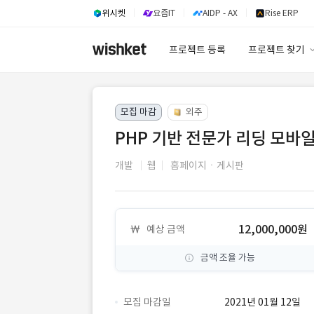
위시켓
요즘IT
AIDP - AX
Rise ERP
프로젝트 등록
프로젝트 찾기
프로젝트 찾기
모집 마감
외주
유사사례 검색 A
PHP 기반 전문가 리딩 모바일
개발
웹
홈페이지ㆍ게시판
12,000,000원
예상 금액
금액 조율 가능
모집 마감일
2021년 01월 12일