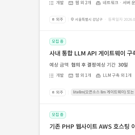
개발
웹 외 2개
네트워크ㆍ서버 운
외주
· 등록일자 2026.07
서울특별시 강남구
📔
모집 중
사내 통합 LLM API 게이트웨이 구
예상 금액
협의 후 결정
예상 기간
30일
개발
웹 외 1개
LLM 구축 외 1개
litellm(오픈소스 llm 게이트웨이)
외주
📔
모집 중
기존 PHP 웹사이트 AWS 호스팅 