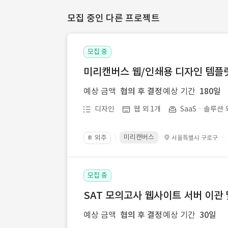
모집 중인 다른 프로젝트
모집 중
미리캔버스 웹/인쇄용 디자인 템플릿 
예상 금액
협의 후 결정
예상 기간
180일
디자인
웹 외 1개
SaaSㆍ솔루션 
미리캔버스
외주
·
서울특별시 구로구
📔
모집 중
SAT 모의고사 웹사이트 서버 이관 
예상 금액
협의 후 결정
예상 기간
30일