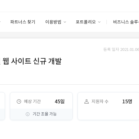
파트너스 찾기
이용방법
포트폴리오
비즈니스 솔루
이용방법
포트폴리오
엔터프라이즈
I
파트너 등급
이용후기
등록 일자 2021.01.06
안심 코드 케어
이용요금
솔루션 마켓
 웹 사이트 신규 개발
고객센터
스토어
45일
15명
예상 기간
지원자 수
기간 조율 가능