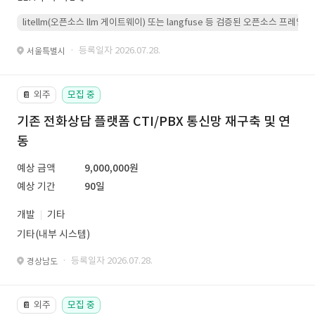
litellm(오픈소스 llm 게이트웨이) 또는 langfuse 등 검증된 오픈소스 프
· 등록일자 2026.07.28.
서울특별시
외주
모집 중
📔
기존 전화상담 플랫폼 CTI/PBX 통신망 재구축 및 연
동
예상 금액
9,000,000원
예상 기간
90일
개발
기타
기타(내부 시스템)
· 등록일자 2026.07.28.
경상남도
외주
모집 중
📔