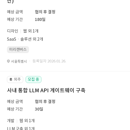
산)
예상 금액
협의 후 결정
예상 기간
180일
디자인
웹 외 1개
SaaSㆍ솔루션 외 2개
미리캔버스
· 등록일자 2026.01.26.
서울특별시
외주
모집 중
📔
사내 통합 LLM API 게이트웨이 구축
예상 금액
협의 후 결정
예상 기간
30일
개발
웹 외 1개
LLM 구축 외 1개