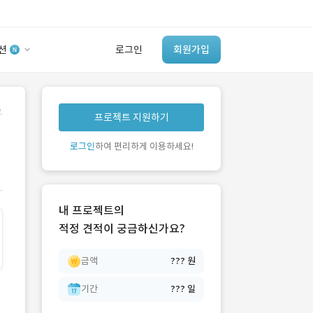
션
로그인
회원가입
유사사례 검색 AI
.
프로젝트 지원하기
‘이런 거’ 만들어본
개발 회사 있어?
로그인
하여 편리하게 이용하세요!
바로가기
내 프로젝트의
적정 견적이 궁금하신가요?
금액
??? 원
기간
??? 일