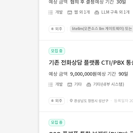
예상 금액
협의 후 결정
예상 기간
30일
개발
웹 외 1개
LLM 구축 외 1개
litellm(오픈소스 llm 게이트웨이)
외주
📔
모집 중
기존 전화상담 플랫폼 CTI/PBX 
예상 금액
9,000,000원
예상 기간
90일
개발
기타
기타(내부 시스템)
외주
· 등록일자 202
경상남도 창원시 성산구
📔
모집 중