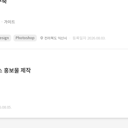
구축
문ㆍ가이드
esign
Photoshop
· 등록일자 2026.08.03.
전라북도 익산시
스 홍보물 제작
08.05.