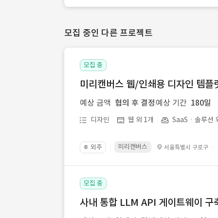
모집 중인 다른 프로젝트
모집 중
미리캔버스 웹/인쇄용 디자인 템플릿 
예상 금액
협의 후 결정
예상 기간
180일
디자인
웹 외 1개
SaaSㆍ솔루션 
미리캔버스
외주
·
서울특별시 구로구
📔
모집 중
사내 통합 LLM API 게이트웨이 구