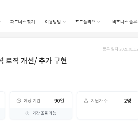
파트너스 찾기
이용방법
포트폴리오
비즈니스 솔루
이용방법
포트폴리오
엔터프라이즈
I
파트너 등급
이용후기
등록 일자 2021.01.12
안심 코드 케어
이용요금
솔루션 마켓
석 로직 개선/ 추가 구현
고객센터
스토어
90일
2명
예상 기간
지원자 수
기간 조율 가능