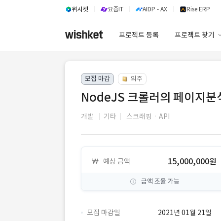
위시켓
요즘IT
AIDP - AX
Rise ERP
프로젝트 등록
프로젝트 찾기
프로젝트 찾기
모집 마감
외주
유사사례 검색 A
NodeJS 크롤러의 페이지분
개발
기타
스크래핑ㆍAPI
15,000,000원
예상 금액
금액 조율 가능
모집 마감일
2021년 01월 21일