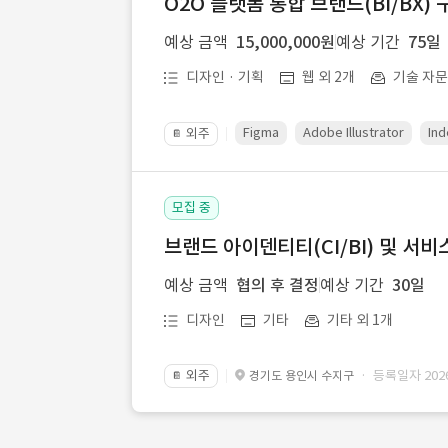
O2O 플랫폼 통합 브랜드(BI/BX) 
예상 금액
15,000,000원
예상 기간
75일
디자인 · 기획
웹 외 2개
기술 자
Figma
Adobe Illustrator
Ind
외주
📔
모집 중
브랜드 아이덴티티(CI/BI) 및 서비
예상 금액
협의 후 결정
예상 기간
30일
디자인
기타
기타 외 1개
외주
· 등록일자 2026.
경기도 용인시 수지구
📔