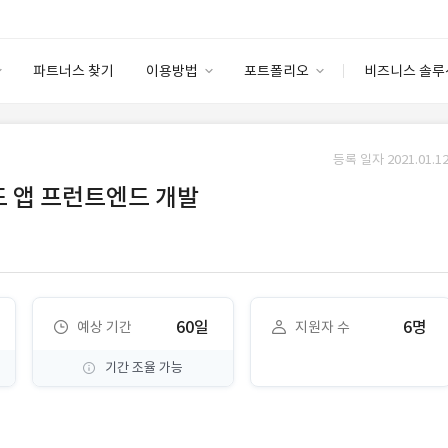
파트너스 찾기
이용방법
포트폴리오
비즈니스 솔루
이용방법
포트폴리오
엔터프라이즈
I
파트너 등급
이용후기
등록 일자 2021.01.12
안심 코드 케어
이용요금
솔루션 마켓
드 앱 프런트엔드 개발
고객센터
스토어
60일
6명
예상 기간
지원자 수
기간 조율 가능