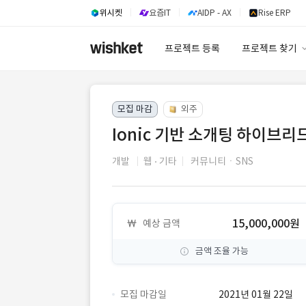
위시켓
요즘IT
AIDP - AX
Rise ERP
프로젝트 등록
프로젝트 찾기
프로젝트 찾기
모집 마감
외주
유사사례 검색 A
Ionic 기반 소개팅 하이브리
개발
웹
기타
커뮤니티ㆍSNS
15,000,000원
예상 금액
금액 조율 가능
모집 마감일
2021년 01월 22일