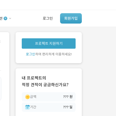
션
로그인
회원가입
유사사례 검색 AI
.
프로젝트 지원하기
‘이런 거’ 만들어본
개발 회사 있어?
로그인
하여 편리하게 이용하세요!
바로가기
내 프로젝트의
적정 견적이 궁금하신가요?
금액
??? 원
기간
??? 일