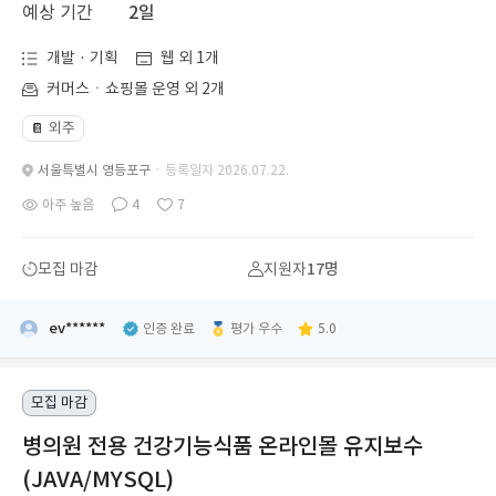
예상 기간
2일
개발 · 기획
웹 외 1개
커머스ㆍ쇼핑몰 운영 외 2개
외주
📔
서울특별시 영등포구
· 등록일자 2026.07.22.
아주 높음
4
7
모집 마감
지원자
17명
ev******
인증 완료
평가 우수
5.0
모집 마감
병의원 전용 건강기능식품 온라인몰 유지보수
(JAVA/MYSQL)