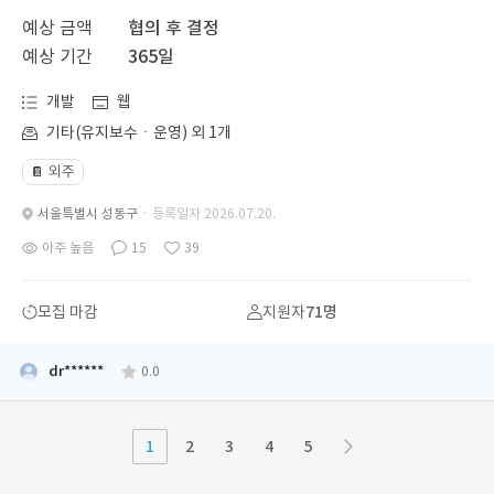
예상 금액
협의 후 결정
예상 기간
365일
개발
웹
기타(유지보수ㆍ운영) 외 1개
외주
📔
서울특별시 성동구
· 등록일자 2026.07.20.
아주 높음
15
39
모집 마감
지원자
71명
dr******
0.0
1
2
3
4
5