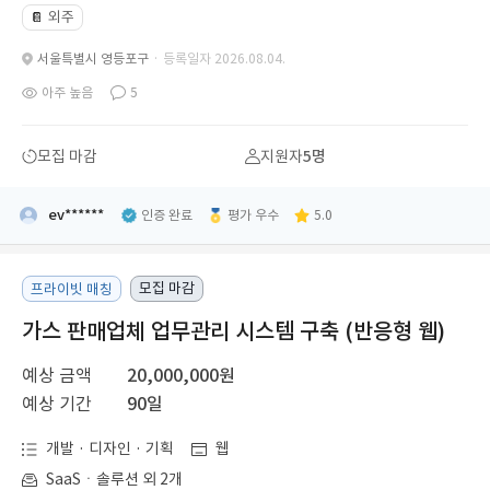
외주
📔
서울특별시 영등포구
· 등록일자 2026.08.04.
아주 높음
5
모집 마감
지원자
5명
ev******
인증 완료
평가 우수
5.0
모집 마감
프라이빗 매칭
가스 판매업체 업무관리 시스템 구축 (반응형 웹)
예상 금액
20,000,000원
예상 기간
90일
개발 · 디자인 · 기획
웹
SaaSㆍ솔루션 외 2개