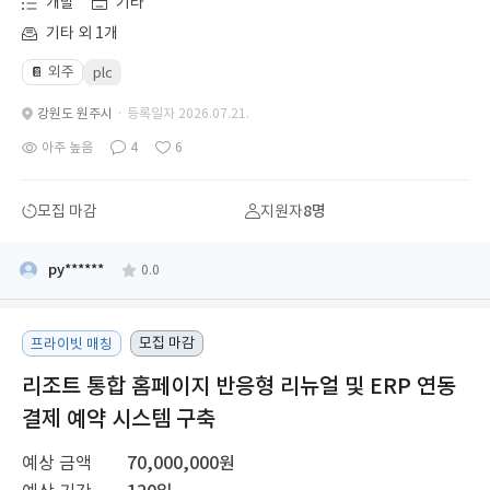
개발
기타
기타 외 1개
외주
📔
plc
강원도 원주시
· 등록일자 2026.07.21.
아주 높음
4
6
모집 마감
지원자
8명
py******
0.0
모집 마감
프라이빗 매칭
리조트 통합 홈페이지 반응형 리뉴얼 및 ERP 연동
결제 예약 시스템 구축
예상 금액
70,000,000원