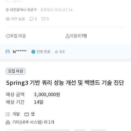
대전광역시 유성구
· 등록일자 2026.07.24.
아주 높음
2
5
모집 마감
지원자
7명
ki******
인증 완료
0.0
모집 마감
Spring3 기반 쿼리 성능 개선 및 백엔드 기술 진단
예상 금액
3,000,000원
예상 기간
14일
개발
웹
기타(내부 시스템) 외 1개