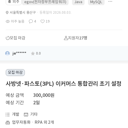
외주
📔
egov(전자정부프레임워크)
Java
MySQL
Spring
서울특별시 용산구
· 등록일자 2026.08.03.
아주 높음
4
19
모집 마감
지원자
27명
je******
0.0
모집 마감
사방넷·파스토(3PL) 이커머스 통합관리 초기 설정
예상 금액
300,000원
예상 기간
2일
개발
기타
업무자동화ㆍRPA 외 2개