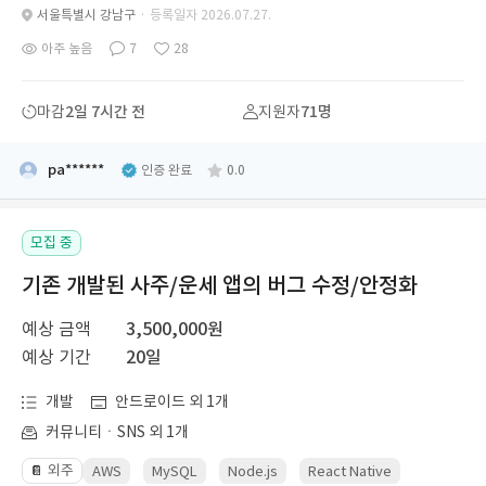
서울특별시 강남구
· 등록일자 2026.07.27.
아주 높음
7
28
마감
2일 7시간 전
지원자
71명
pa******
인증 완료
0.0
모집 중
기존 개발된 사주/운세 앱의 버그 수정/안정화
예상 금액
3,500,000원
예상 기간
20일
개발
안드로이드 외 1개
커뮤니티ㆍSNS 외 1개
외주
📔
AWS
MySQL
Node.js
React Native