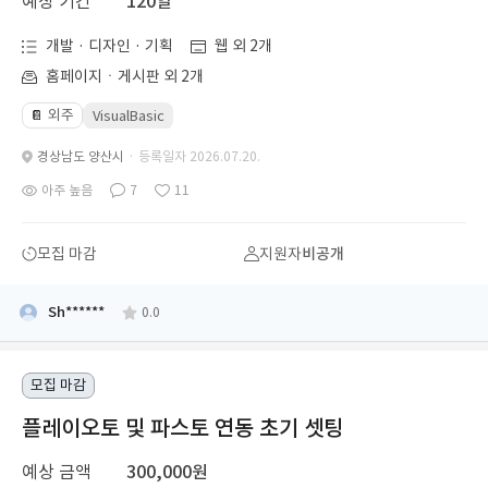
예상 기간
120일
개발 · 디자인 · 기획
웹 외 2개
홈페이지ㆍ게시판 외 2개
외주
📔
VisualBasic
경상남도 양산시
· 등록일자 2026.07.20.
아주 높음
7
11
모집 마감
지원자
비공개
Sh******
0.0
모집 마감
플레이오토 및 파스토 연동 초기 셋팅
예상 금액
300,000원