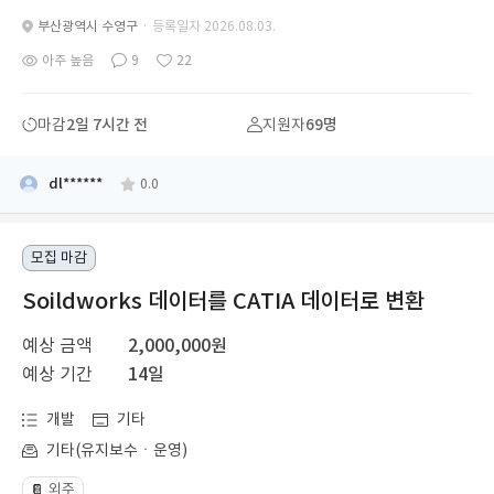
부산광역시 수영구
· 등록일자 2026.08.03.
아주 높음
9
22
마감
2일 7시간 전
지원자
69명
dl******
0.0
모집 마감
Soildworks 데이터를 CATIA 데이터로 변환
예상 금액
2,000,000원
예상 기간
14일
개발
기타
기타(유지보수ㆍ운영)
외주
📔