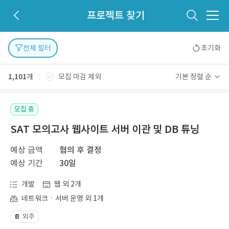
프로젝트 찾기
전체 필터
초기화
1,101
개
모집 마감 제외
기본 정렬 순
모집 중
SAT 모의고사 웹사이트 서버 이관 및 DB 튜닝
예상 금액
협의 후 결정
예상 기간
30일
개발
웹 외 2개
네트워크ㆍ서버 운영 외 1개
외주
📔