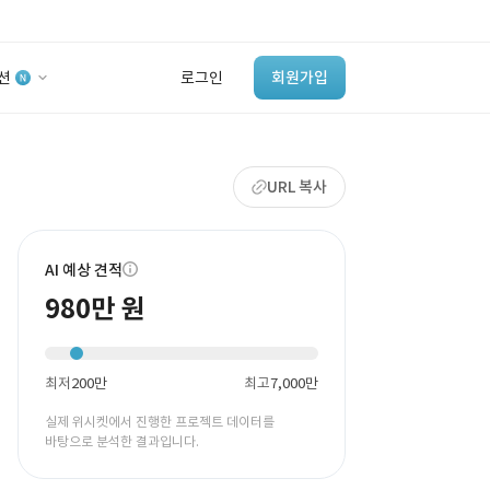
션
로그인
회원가입
유사사례 검색 AI
URL 복사
‘이런 거’ 만들어본
개발 회사 있어?
바로가기
AI 예상 견적
980만 원
최저
200만
최고
7,000만
실제 위시켓에서 진행한 프로젝트 데이터를
바탕으로 분석한 결과입니다.