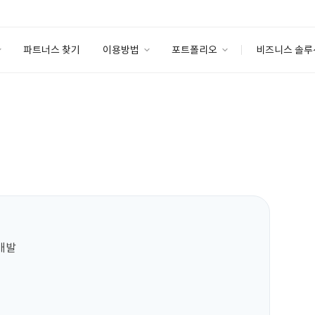
파트너스 찾기
이용방법
포트폴리오
비즈니스 솔루
이용방법
포트폴리오
엔터프라이즈
I
파트너 등급
이용후기
안심 코드 케어
이용요금
솔루션 마켓
고객센터
스토어
개발
