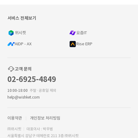
서비스 전체보기
위시켓
요즘IT
AIDP - AX
Rise ERP
고객 문의
02-6925-4849
10:00-18:00
주말·공휴일 제외
help@wishket.com
이용약관
개인정보 처리방침
㈜위시켓
대표이사 : 박우범
서울특별시 강남구 테헤란로 211 3층 ㈜위시켓