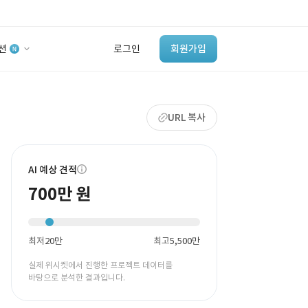
션
로그인
회원가입
유사사례 검색 AI
URL 복사
‘이런 거’ 만들어본
개발 회사 있어?
바로가기
AI 예상 견적
700만 원
최저
20만
최고
5,500만
실제 위시켓에서 진행한 프로젝트 데이터를
바탕으로 분석한 결과입니다.