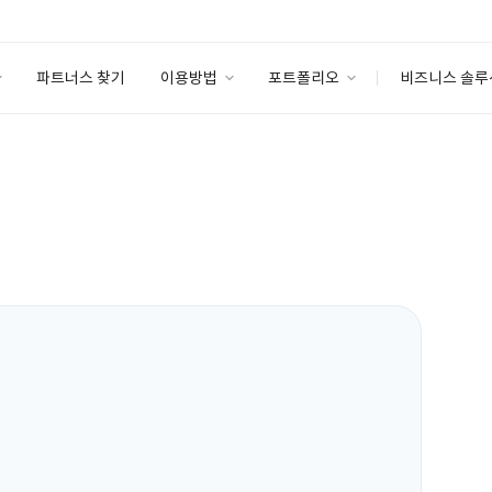
파트너스 찾기
이용방법
포트폴리오
비즈니스 솔루
이용방법
포트폴리오
엔터프라이즈
I
파트너 등급
이용후기
안심 코드 케어
이용요금
솔루션 마켓
고객센터
스토어