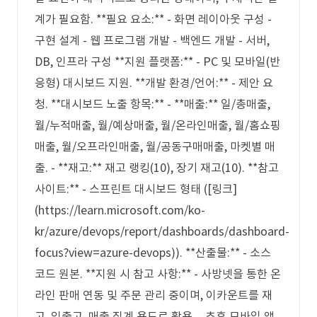
계가 필요함. **필요 요소:** - 화면 레이아웃 구성 -
구현 설계 - 웹 프로그램 개발 - 백엔드 개발 - 서버,
DB, 인프라 구성 **지원 플랫폼:** - PC 및 모바일(반
응형) 대시보드 지원. **개발 환경/언어:** - 제안 요
청. **대시보드 노출 항목:** - **매출:** 일/총매출,
월/누적매출, 월/예상매출, 월/온라인매출, 월/홈쇼핑
매출, 월/오프라인매출, 월/공동구매매출, 마켓별 매
출. - **재고:** 재고 랭킹(10), 장기 재고(10). **참고
사이트:** - 스프린트 대시보드 형태 ([링크]
(https://learn.microsoft.com/ko-
kr/azure/devops/report/dashboards/dashboard-
focus?view=azure-devops)). **산출물:** - 소스
코드 원본. **지원 시 참고 사항:** - 사방넷을 통한 온
라인 판매 연동 및 주문 관리 중이며, 이카운트를 재
고, 입출고, 매출 집계 용도로 활용. - 추후 모바일 앱