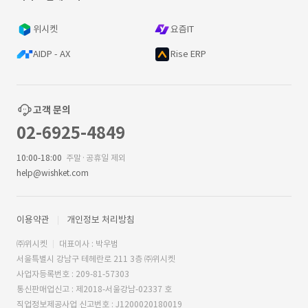
위시켓
요즘IT
AIDP - AX
Rise ERP
고객 문의
02-6925-4849
10:00-18:00
주말·공휴일 제외
help@wishket.com
이용약관
개인정보 처리방침
㈜위시켓
대표이사 : 박우범
서울특별시 강남구 테헤란로 211 3층 ㈜위시켓
사업자등록번호 : 209-81-57303
통신판매업신고 : 제2018-서울강남-02337 호
직업정보제공사업 신고번호 : J1200020180019