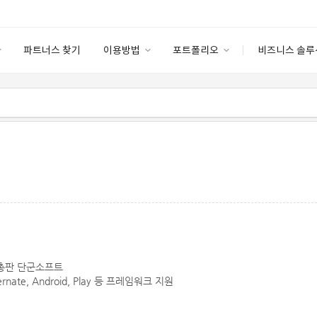
파트너스 찾기
이용방법
포트폴리오
비즈니스 솔루
이용방법
포트폴리오
엔터프라이즈
I
파트너 등급
이용후기
안심 코드 케어
이용요금
솔루션 마켓
고객센터
스토어
공식 총판 단군소프트
Hibernate, Android, Play 등 프레임워크 지원