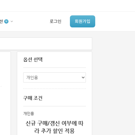
션
로그인
회원가입
유사사례 검색 AI
‘이런 거’ 만들어본
옵션 선택
개발 회사 있어?
바로가기
구매 조건
개인용
신규 구매/갱신 여부에 따
라 추가 할인 적용