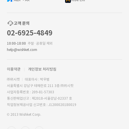
고객 문의
02-6925-4849
10:00-18:00
주말·공휴일 제외
help@wishket.com
이용약관
개인정보 처리방침
㈜위시켓
대표이사 : 박우범
서울특별시 강남구 테헤란로 211 3층 ㈜위시켓
사업자등록번호 : 209-81-57303
통신판매업신고 : 제2018-서울강남-02337 호
직업정보제공사업 신고번호 : J1200020180019
© 2013 Wishket Corp.