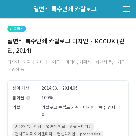
파트너의 지원 여부는 '지원자 목록'에서 확인하세요.
열변색 특수인쇄 카탈로그 디자인 · KCCUK (런던, 2014)
지원자 목록 바로가기
플러스
열변색 특수인쇄 카탈로그 디자인 · KCCUK (런
던, 2014)
디자인 · 기획
기타
그래픽ㆍ미디어, 기획서ㆍ제안서 등, 그래픽
ㆍ영상 등
참여 기간
2014.03. ~ 2014.06.
참여율
100%
역할
카탈로그 콘셉트 기획 · 디자인 · 특수 인쇄 감
리
반응형 특수인쇄
열변색 잉크
카탈록디자인
전시그래픽 아이덴티티
컨셉디자인
processing