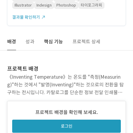
Illustrator
Indesign
Photoshop
타이포그라피
결과물 확인하기
배경
성과
핵심 기능
프로젝트 상세
프로젝트 배경
《Inventing Temperature》는 온도를 "측정(Measurin
g)"하는 것에서 "발명(Inventing)"하는 것으로의 전환을 탐
구하는 전시입니다. 카탈로그를 단순한 정보 전달 인쇄물이
아닌, 전시의 핵심 개념을 관람객이 신체로 직접 경험하는 작
품으로 만들고자 하였습니다. 열변색 잉크를 선택한 것은 "온
프로젝트 배경을 확인해 보세요.
도"라는 주제를 카탈로그 자체의 물성으로 구현하기 위해서
였으며, 손으로 잡아 온기를 전달하
로그인