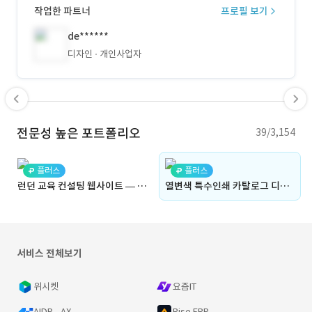
작업한 파트너
프로필 보기
de******
디자인
개인사업자
전문성 높은 포트폴리오
39/3,154
플러스
플러스
런던 교육 컨설팅 웹사이트 — 칼럼 그리드 · 게시판 연동 · 한영 병기 (2011)
열변색 특수인쇄 카탈로그 디자인 · KCCUK (런던, 2014)
서비스 전체보기
위시켓
요즘IT
AIDP - AX
Rise ERP