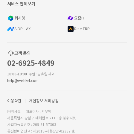
서비스 전체보기
위시켓
요즘IT
AIDP - AX
Rise ERP
고객 문의
02-6925-4849
10:00-18:00
주말·공휴일 제외
help@wishket.com
이용약관
개인정보 처리방침
㈜위시켓
대표이사 : 박우범
서울특별시 강남구 테헤란로 211 3층 ㈜위시켓
사업자등록번호 : 209-81-57303
통신판매업신고 : 제2018-서울강남-02337 호