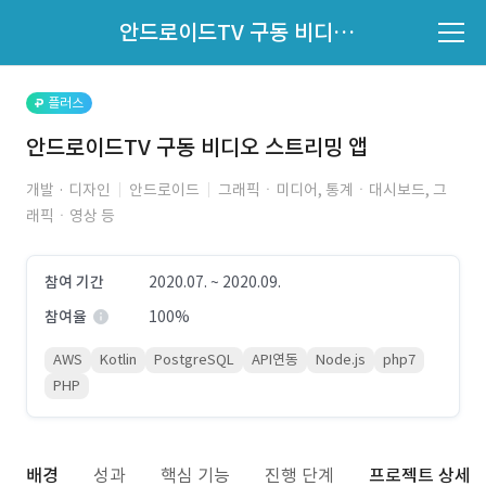
파트너의 지원 여부는 '지원자 목록'에서 확인하세요.
안드로이드TV 구동 비디오 스트리밍 앱
지원자 목록 바로가기
플러스
안드로이드TV 구동 비디오 스트리밍 앱
개발 · 디자인
안드로이드
그래픽ㆍ미디어, 통계ㆍ대시보드, 그
래픽ㆍ영상 등
참여 기간
2020.07. ~ 2020.09.
참여율
100%
AWS
Kotlin
PostgreSQL
API연동
Node.js
php7
PHP
배경
성과
핵심 기능
진행 단계
프로젝트 상세