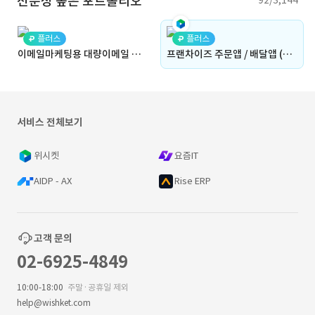
전문성 높은 포트폴리오
92/3,144
플러스
플러스
이메일마케팅용 대량이메일 전송 플랫폼
프랜차이즈 주문앱 / 배달앱 (캐나다 프랜차이즈 주문앱 치코치킨으로 재고관리 발주관리 매출관리등의 기능 제공)
서비스 전체보기
위시켓
요즘IT
AIDP - AX
Rise ERP
고객 문의
02-6925-4849
10:00-18:00
주말·공휴일 제외
help@wishket.com