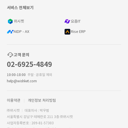
서비스 전체보기
위시켓
요즘IT
AIDP - AX
Rise ERP
고객 문의
02-6925-4849
10:00-18:00
주말·공휴일 제외
help@wishket.com
이용약관
개인정보 처리방침
㈜위시켓
대표이사 : 박우범
서울특별시 강남구 테헤란로 211 3층 ㈜위시켓
사업자등록번호 : 209-81-57303