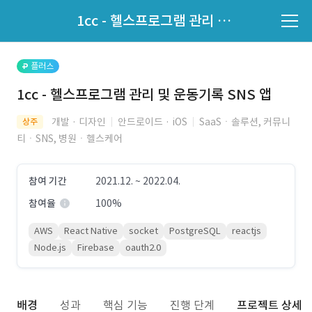
파트너의 지원 여부는 '지원자 목록'에서 확인하세요.
1cc - 헬스프로그램 관리 및 운동기록 SNS 앱
지원자 목록 바로가기
플러스
1cc - 헬스프로그램 관리 및 운동기록 SNS 앱
개발 · 디자인
안드로이드 · iOS
SaaSㆍ솔루션, 커뮤니
상주
티ㆍSNS, 병원ㆍ헬스케어
참여 기간
2021.12. ~ 2022.04.
참여율
100%
AWS
React Native
socket
PostgreSQL
reactjs
Node.js
Firebase
oauth2.0
배경
성과
핵심 기능
진행 단계
프로젝트 상세