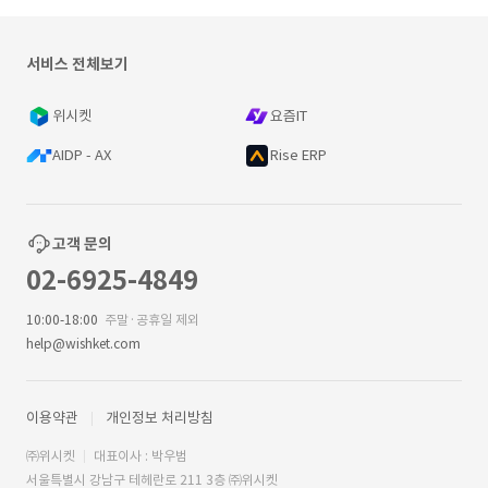
서비스 전체보기
위시켓
요즘IT
AIDP - AX
Rise ERP
고객 문의
02-6925-4849
10:00-18:00
주말·공휴일 제외
help@wishket.com
이용약관
개인정보 처리방침
㈜위시켓
대표이사 : 박우범
서울특별시 강남구 테헤란로 211 3층 ㈜위시켓