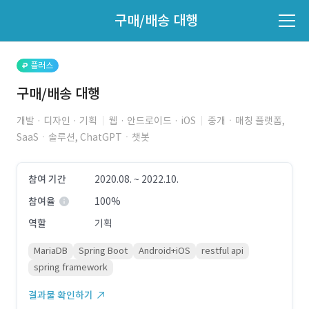
파트너의 지원 여부는 '지원자 목록'에서 확인하세요.
구매/배송 대행
지원자 목록 바로가기
플러스
구매/배송 대행
개발 · 디자인 · 기획
웹 · 안드로이드 · iOS
중개ㆍ매칭 플랫폼,
SaaSㆍ솔루션, ChatGPTㆍ챗봇
참여 기간
2020.08. ~ 2022.10.
참여율
100%
역할
기획
MariaDB
Spring Boot
Android+iOS
restful api
spring framework
결과물 확인하기