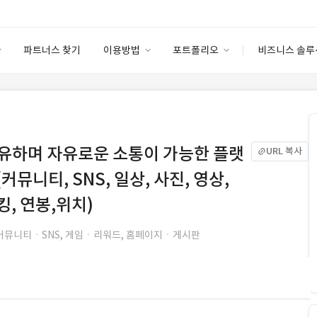
파트너스 찾기
이용방법
포트폴리오
비즈니스 솔루
이용방법
포트폴리오
엔터프라이즈
I
파트너 등급
이용후기
안심 코드 케어
이용요금
솔루션 마켓
고객센터
스토어
유하며 자유로운 소통이 가능한 플랫
URL 복사
뮤니티, SNS, 일상, 사진, 영상,
킹, 연봉,위치)
커뮤니티ㆍSNS, 게임ㆍ리워드, 홈페이지ㆍ게시판