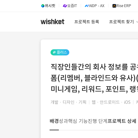
위시켓
요즘IT
AIDP - AX
Rise ERP
프로젝트 등록
프로젝트 찾기
프로젝트 찾기
유사사례 검색 A
플러스
직장인들간의 회사 정보를 공
폼(리멤버, 블라인드와 유사)(커
미니게임, 리워드, 포인트, 랭
개발 · 디자인 · 기획
웹 · 안드로이드 · iOS
배경
성과
핵심 기능
진행 단계
프로젝트 상세