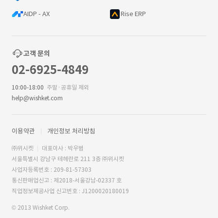
AIDP - AX
Rise ERP
고객 문의
02-6925-4849
10:00-18:00
주말·공휴일 제외
help@wishket.com
이용약관
개인정보 처리방침
㈜위시켓
대표이사 : 박우범
서울특별시 강남구 테헤란로 211 3층 ㈜위시켓
사업자등록번호 : 209-81-57303
통신판매업신고 : 제2018-서울강남-02337 호
직업정보제공사업 신고번호 : J1200020180019
© 2013 Wishket Corp.