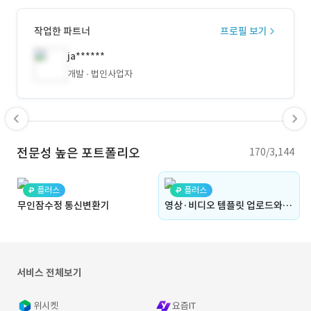
작업한 파트너
프로필 보기
ja******
개발
법인사업자
전문성 높은 포트폴리오
170/3,144
플러스
플러스
무인잠수정 통신변환기
영상·비디오 템플릿 업로드와 영상 템플릿 다운로드 플랫폼(모션엘리먼츠, 모션어레이와 유사)(작가, 오픈마켓, 입점몰, 쇼핑몰, 콘텐츠, 정산, 업로드, 판매, 구독, 전문가)
서비스 전체보기
위시켓
요즘IT