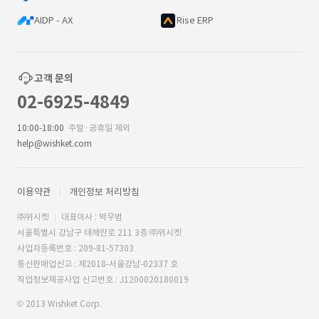
AIDP - AX
Rise ERP
고객 문의
02-6925-4849
10:00-18:00
주말·공휴일 제외
help@wishket.com
이용약관
개인정보 처리방침
㈜위시켓
대표이사 : 박우범
서울특별시 강남구 테헤란로 211 3층 ㈜위시켓
사업자등록번호 : 209-81-57303
통신판매업신고 : 제2018-서울강남-02337 호
직업정보제공사업 신고번호 : J1200020180019
© 2013 Wishket Corp.