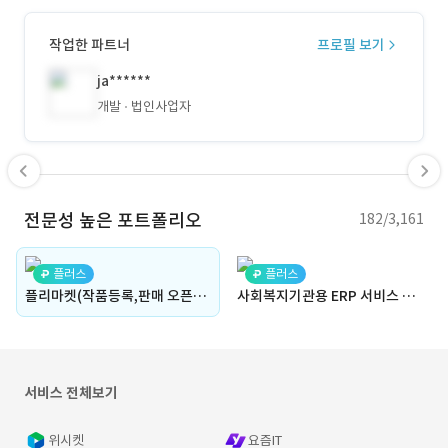
작업한 파트너
프로필 보기
ja******
개발
법인사업자
전문성 높은 포트폴리오
182/3,161
플러스
플러스
플리마켓(작품등록,판매 오픈마켓 - 아이디어스, 23아트마켓과 유사)(예술품, 작가, 쇼핑몰, 입점몰, 입점사, 매출, 통계, 커뮤니티, 인플루언서, 굿즈, 정산, 판매자)
사회복지기관용 ERP 서비스 시스템
서비스 전체보기
위시켓
요즘IT