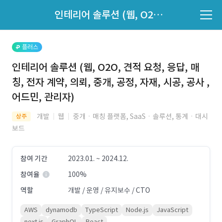
파트너의 지원 여부는 '지원자 목록'에서 확인하세요.
인테리어 솔루션 (웹, O2O, 견적 요청, 응답, 매칭, 전자 계약, 의뢰, 중개, 공정, 자재, 시공, 공사 , 어드민, 관리자)
지원자 목록 바로가기
플러스
인테리어 솔루션 (웹, O2O, 견적 요청, 응답, 매
칭, 전자 계약, 의뢰, 중개, 공정, 자재, 시공, 공사 ,
어드민, 관리자)
개발
웹
중개ㆍ매칭 플랫폼, SaaSㆍ솔루션, 통계ㆍ대시
상주
보드
참여 기간
2023.01. ~ 2024.12.
참여율
100%
역할
개발 / 운영 / 유지보수 / CTO
AWS
dynamodb
TypeScript
Node.js
JavaScript
next.js
GraphQL
React