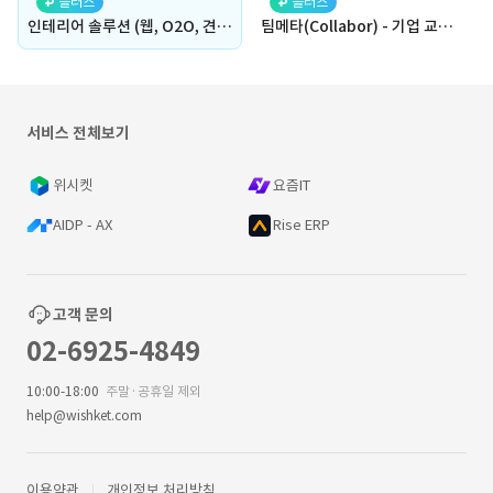
플러스
플러스
인테리어 솔루션 (웹, O2O, 견적 요청, 응답, 매칭, 전자 계약, 의뢰, 중개, 공정, 자재, 시공, 공사 , 어드민, 관리자)
팀메타(Collabor) - 기업 교육 메타버스
서비스 전체보기
위시켓
요즘IT
AIDP - AX
Rise ERP
고객 문의
02-6925-4849
10:00-18:00
주말·공휴일 제외
help@wishket.com
이용약관
개인정보 처리방침