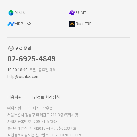
위시켓
요즘IT
AIDP - AX
Rise ERP
고객 문의
02-6925-4849
10:00-18:00
주말·공휴일 제외
help@wishket.com
이용약관
개인정보 처리방침
㈜위시켓
대표이사 : 박우범
서울특별시 강남구 테헤란로 211 3층 ㈜위시켓
사업자등록번호 : 209-81-57303
통신판매업신고 : 제2018-서울강남-02337 호
직업정보제공사업 신고번호 : J1200020180019