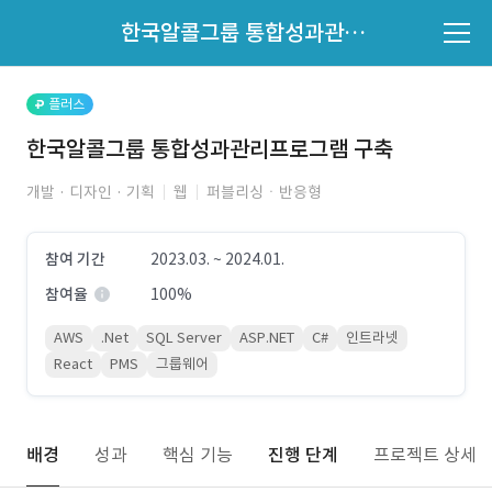
파트너의 지원 여부는 '지원자 목록'에서 확인하세요.
한국알콜그룹 통합성과관리프로그램 구축
지원자 목록 바로가기
플러스
한국알콜그룹 통합성과관리프로그램 구축
개발 · 디자인 · 기획
웹
퍼블리싱ㆍ반응형
참여 기간
2023.03. ~ 2024.01.
참여율
100%
AWS
.Net
SQL Server
ASP.NET
C#
인트라넷
React
PMS
그룹웨어
배경
성과
핵심 기능
진행 단계
프로젝트 상세