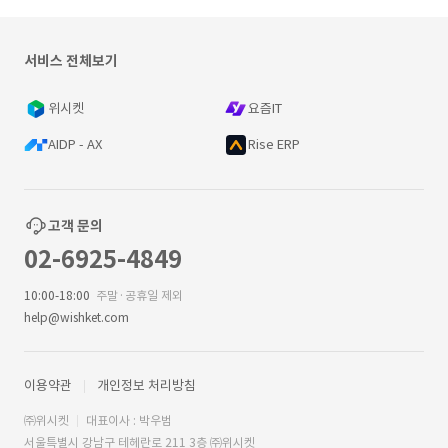
서비스 전체보기
위시켓
요즘IT
AIDP - AX
Rise ERP
고객 문의
02-6925-4849
10:00-18:00
주말·공휴일 제외
help@wishket.com
이용약관
개인정보 처리방침
㈜위시켓
대표이사 : 박우범
서울특별시 강남구 테헤란로 211 3층 ㈜위시켓