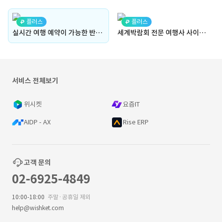
플러스
플러스
실시간 여행 예약이 가능한 반응형 웹페이지"부산의 아름다운 길"
세계박람회 전문 여행사 사이트 "지오엑스포"
서비스 전체보기
위시켓
요즘IT
AIDP - AX
Rise ERP
고객 문의
02-6925-4849
10:00-18:00
주말·공휴일 제외
help@wishket.com