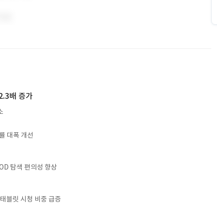
.3배 증가
소
률 대폭 개선
OD 탐색 편의성 향상
·태블릿 시청 비중 급증