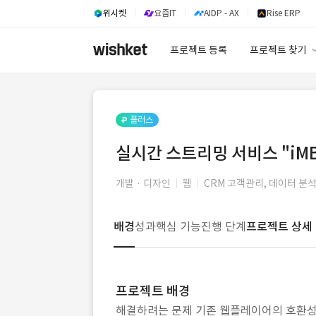
위시켓
요즘IT
AIDP - AX
Rise ERP
프로젝트 등록
프로젝트 찾기
프로젝트 찾기
유사사례 검색 A
플러스
실시간 스트리밍 서비스 "iMBC P
개발 · 디자인
웹
CRM 고객관리, 데이터 분석
배경
성과
핵심 기능
진행 단계
프로젝트 상세
프로젝트 배경
해결하려는 문제 기존 웹플레이어의 호환성 