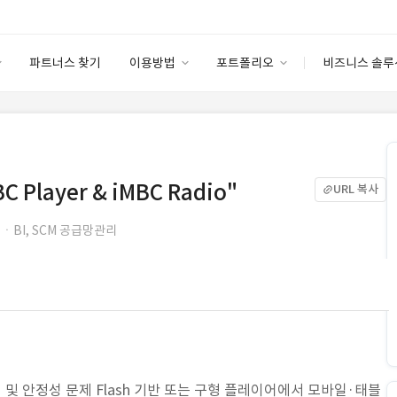
파트너스 찾기
이용방법
포트폴리오
비즈니스 솔루
이용방법
포트폴리오
엔터프라이즈
I
파트너 등급
이용후기
안심 코드 케어
이용요금
솔루션 마켓
고객센터
스토어
layer & iMBC Radio"
URL 복사
ㆍBI, SCM 공급망관리
및 안정성 문제 Flash 기반 또는 구형 플레이어에서 모바일·태블