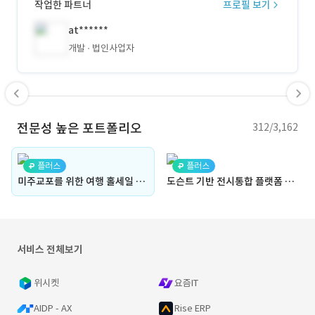
작업한 파트너
프로필 보기
at******
개발
법인사업자
전문성 높은 포트폴리오
312/3,162
플러스
플러스
미주교포를 위한 여행 홀세일 웹페이지 "다원USA"
도슨트 기반 전시통합 플랫폼 "큐피커"
서비스 전체보기
위시켓
요즘IT
AIDP - AX
Rise ERP