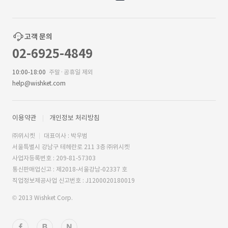
고객 문의
02-6925-4849
10:00-18:00
주말·공휴일 제외
help@wishket.com
이용약관
개인정보 처리방침
㈜위시켓
대표이사 : 박우범
서울특별시 강남구 테헤란로 211 3층 ㈜위시켓
사업자등록번호 : 209-81-57303
통신판매업신고 : 제2018-서울강남-02337 호
직업정보제공사업 신고번호 : J1200020180019
© 2013 Wishket Corp.