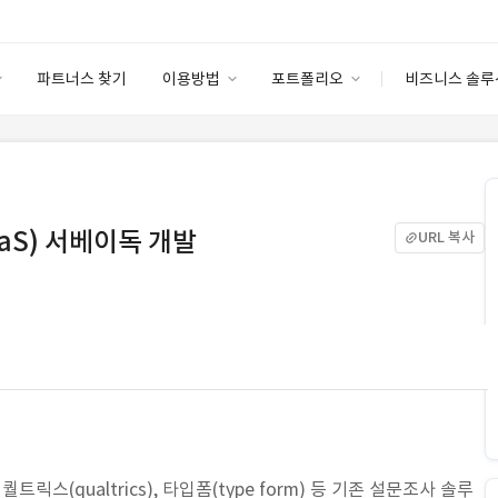
파트너스 찾기
이용방법
포트폴리오
비즈니스 솔루
이용방법
포트폴리오
엔터프라이즈
I
파트너 등급
이용후기
안심 코드 케어
이용요금
솔루션 마켓
고객센터
스토어
aS) 서베이독 개발
URL 복사
, 퀄트릭스(qualtrics), 타입폼(type form) 등 기존 설문조사 솔루