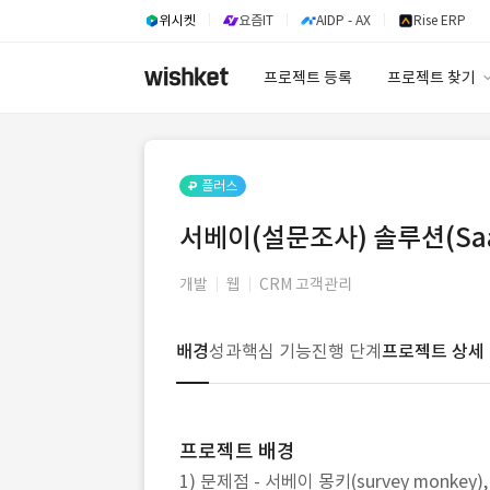
위시켓
요즘IT
AIDP - AX
Rise ERP
프로젝트 등록
프로젝트 찾기
프로젝트 찾기
유사사례 검색 A
플러스
서베이(설문조사) 솔루션(Sa
개발
웹
CRM 고객관리
배경
성과
핵심 기능
진행 단계
프로젝트 상세
프로젝트 배경
1) 문제점 - 서베이 몽키(survey monkey)