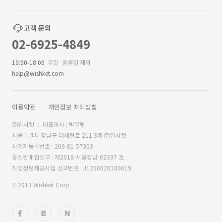
고객 문의
02-6925-4849
10:00-18:00
주말·공휴일 제외
help@wishket.com
이용약관
개인정보 처리방침
㈜위시켓
대표이사 : 박우범
서울특별시 강남구 테헤란로 211 3층 ㈜위시켓
사업자등록번호 : 209-81-57303
통신판매업신고 : 제2018-서울강남-02337 호
직업정보제공사업 신고번호 : J1200020180019
© 2013 Wishket Corp.