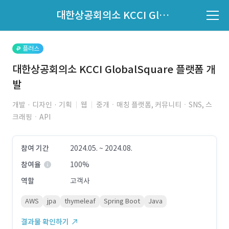
파트너의 지원 여부는 '지원자 목록'에서 확인하세요.
대한상공회의소 KCCI GlobalSquare 플랫폼 개발
지원자 목록 바로가기
플러스
대한상공회의소 KCCI GlobalSquare 플랫폼 개
발
개발 · 디자인 · 기획
웹
중개ㆍ매칭 플랫폼, 커뮤니티ㆍSNS, 스
크래핑ㆍAPI
참여 기간
2024.05. ~ 2024.08.
참여율
100%
역할
고객사
AWS
jpa
thymeleaf
Spring Boot
Java
결과물 확인하기