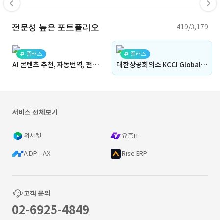
전문성 높은 포트폴리오
419/3,179
플러스
플러스
AI 콘텐츠 추천, 자동번역, 펀딩 플랫폼 개발 (버블과 유사) 특징(크로스 앱, 관리자 웹, 매칭, 데이팅, 채팅, 중개, 커뮤니티, 상품 거래,자사몰,상호작용)
대한상공회의소 KCCI GlobalSquare 플랫폼 개발
서비스 전체보기
위시켓
요즘IT
AIDP - AX
Rise ERP
고객 문의
02-6925-4849