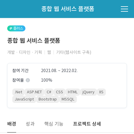
파트너의 지원 여부는 '지원자 목록'에서 확인하세요.
종합 웹 서비스 플랫폼
지원자 목록 바로가기
플러스
종합 웹 서비스 플랫폼
개발 · 디자인 · 기획
웹
기타(웹사이트 구축)
참여 기간
2021.08. ~ 2022.02.
참여율
100%
.Net
ASP.NET
C#
CSS
HTML
jQuery
IIS
JavaScript
Bootstrap
MSSQL
배경
성과
핵심 기능
프로젝트 상세