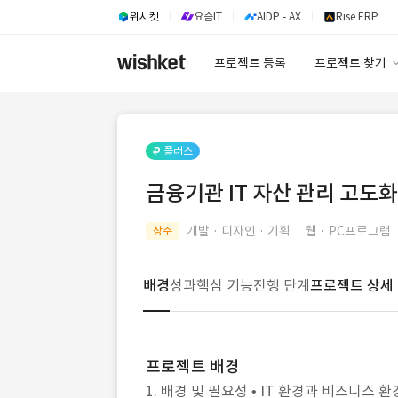
위시켓
요즘IT
AIDP - AX
Rise ERP
프로젝트 등록
프로젝트 찾기
프로젝트 찾기
유사사례 검색 A
플러스
금융기관 IT 자산 관리 고도
개발 · 디자인 · 기획
웹 · PC프로그램
상주
배경
성과
핵심 기능
진행 단계
프로젝트 상세
프로젝트 배경
1. 배경 및 필요성 • IT 환경과 비즈니