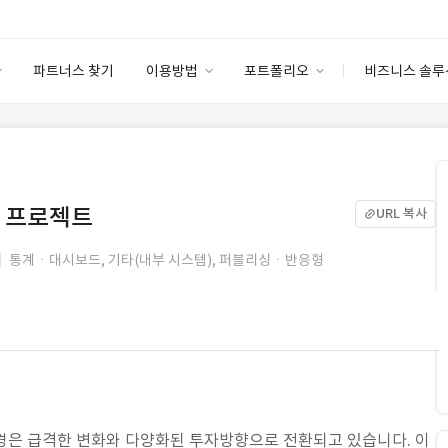
파트너스 찾기
이용방법
포트폴리오
비즈니스 솔루
이용방법
포트폴리오
엔터프라이즈
I
파트너 등급
이용후기
안심 코드 케어
이용요금
솔루션 마켓
고객센터
스토어
화 프로젝트
URL 복사
통계ㆍ대시보드, 기타(내부 시스템), 퍼블리싱ㆍ반응형
스 환경은 급격한 변화와 다양화된 투자방향으로 전환되고 있습니다. 이