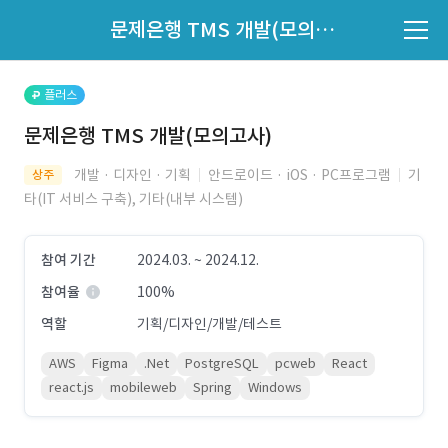
파트너의 지원 여부는 '지원자 목록'에서 확인하세요.
문제은행 TMS 개발(모의고사)
지원자 목록 바로가기
플러스
문제은행 TMS 개발(모의고사)
개발 · 디자인 · 기획
안드로이드 · iOS · PC프로그램
기
상주
타(IT 서비스 구축), 기타(내부 시스템)
참여 기간
2024.03. ~ 2024.12.
참여율
100%
역할
기획/디자인/개발/테스트
AWS
Figma
.Net
PostgreSQL
pcweb
React
react.js
mobileweb
Spring
Windows