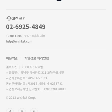
고객 문의
02-6925-4849
10:00-18:00
주말·공휴일 제외
help@wishket.com
이용약관
개인정보 처리방침
㈜위시켓
대표이사 : 박우범
서울특별시 강남구 테헤란로 211 3층 ㈜위시켓
사업자등록번호 : 209-81-57303
통신판매업신고 : 제2018-서울강남-02337 호
직업정보제공사업 신고번호 : J1200020180019
© 2013 Wishket Corp.