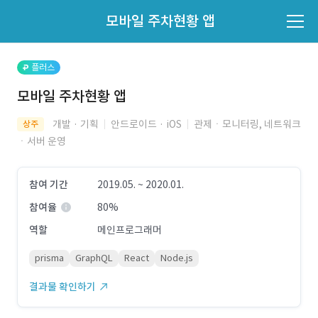
파트너의 지원 여부는 '지원자 목록'에서 확인하세요.
모바일 주차현황 앱
지원자 목록 바로가기
플러스
모바일 주차현황 앱
개발 · 기획
안드로이드 · iOS
관제ㆍ모니터링, 네트워크
상주
ㆍ서버 운영
참여 기간
2019.05. ~ 2020.01.
참여율
80%
역할
메인프로그래머
prisma
GraphQL
React
Node.js
결과물 확인하기