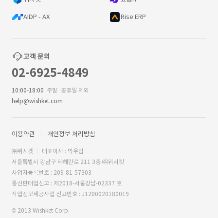
AIDP - AX
Rise ERP
고객 문의
02-6925-4849
10:00-18:00
주말·공휴일 제외
help@wishket.com
이용약관
개인정보 처리방침
㈜위시켓
대표이사 : 박우범
서울특별시 강남구 테헤란로 211 3층 ㈜위시켓
사업자등록번호 : 209-81-57303
통신판매업신고 : 제2018-서울강남-02337 호
직업정보제공사업 신고번호 : J1200020180019
© 2013 Wishket Corp.