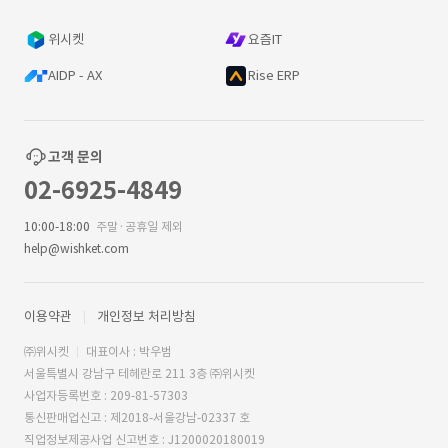
위시켓
요즘IT
AIDP - AX
Rise ERP
고객 문의
02-6925-4849
10:00-18:00
주말·공휴일 제외
help@wishket.com
이용약관
개인정보 처리방침
㈜위시켓
대표이사 : 박우범
서울특별시 강남구 테헤란로 211 3층 ㈜위시켓
사업자등록번호 : 209-81-57303
통신판매업신고 : 제2018-서울강남-02337 호
직업정보제공사업 신고번호 : J1200020180019