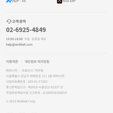
AIDP - AX
Rise ERP
고객 문의
02-6925-4849
10:00-18:00
주말·공휴일 제외
help@wishket.com
이용약관
개인정보 처리방침
㈜위시켓
대표이사 : 박우범
서울특별시 강남구 테헤란로 211 3층 ㈜위시켓
사업자등록번호 : 209-81-57303
통신판매업신고 : 제2018-서울강남-02337 호
직업정보제공사업 신고번호 : J1200020180019
© 2013 Wishket Corp.