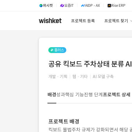
위시켓
요즘IT
AIDP - AX
Rise ERP
프로젝트 등록
프로젝트 찾기
프로젝트 찾기
유사사례 검색 A
플러스
공유 킥보드 주차상태 분류 AI
개발 · 기획
웹 · 기타
AI 모델 구축
배경
성과
핵심 기능
진행 단계
프로젝트 상세
프로젝트 배경
킥보드 불법주차 규제가 강화되면서 해당 공