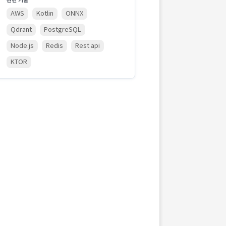
관련 기술
AWS
Kotlin
ONNX
Qdrant
PostgreSQL
Node.js
Redis
Rest api
KTOR