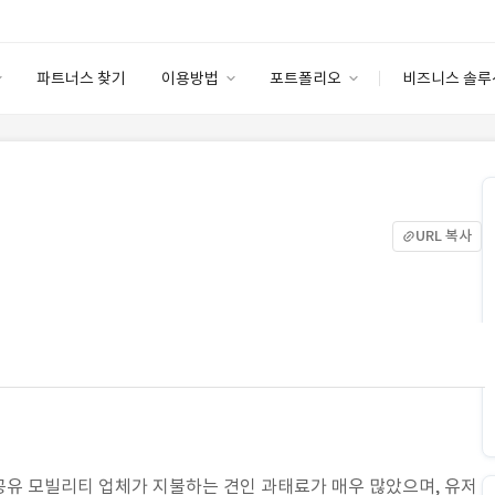
파트너스 찾기
이용방법
포트폴리오
비즈니스 솔루
이용방법
포트폴리오
엔터프라이즈
I
파트너 등급
이용후기
안심 코드 케어
이용요금
솔루션 마켓
고객센터
스토어
URL 복사
유 모빌리티 업체가 지불하는 견인 과태료가 매우 많았으며, 유저