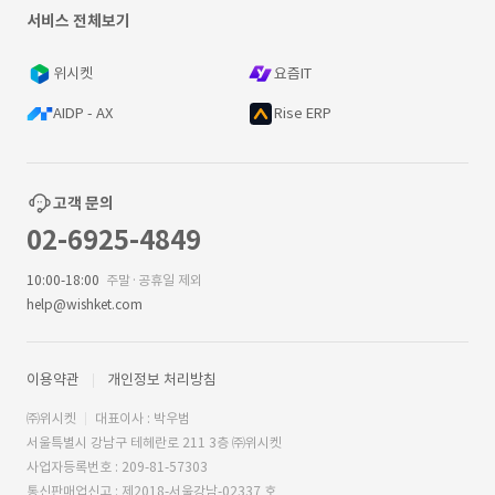
서비스 전체보기
위시켓
요즘IT
AIDP - AX
Rise ERP
고객 문의
02-6925-4849
10:00-18:00
주말·공휴일 제외
help@wishket.com
이용약관
개인정보 처리방침
㈜위시켓
대표이사 : 박우범
서울특별시 강남구 테헤란로 211 3층 ㈜위시켓
사업자등록번호 : 209-81-57303
통신판매업신고 : 제2018-서울강남-02337 호